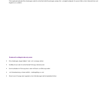
Führung heute bedeutet. Entscheidungen unter Unsicherheit, hohe Erwartungen, wenig Zeit – und gleichzeitig der Anspruch, Menschen mitzunehmen und
Ergebnisse zu liefern.
Business Coaching ist relevant, wenn​:
Entscheidungen „liegen bleiben“ oder sich zu lange ziehen
Konflikte, Druck oder Unsicherheit die Führungsrolle belasten
Kommunikation im Führungskreis oder mit Teams an Wirkung verliert
sich Verantwortung schwer anfühlt – statt tragfähig zu sein
Wachstum, Change oder regulatorische Anforderungen die Komplexität erhöhen