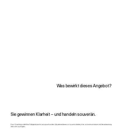
Was bewirkt dieses Angebot?
Sie gewinnen Klarheit – und handeln souverän.
Das Coaching stärkt Ihre Fähigkeit, auch in anspruchsvollen Situationen bewusst zu entscheiden, klar zu kommunizieren und Verantwortung
wirksam zu tragen.