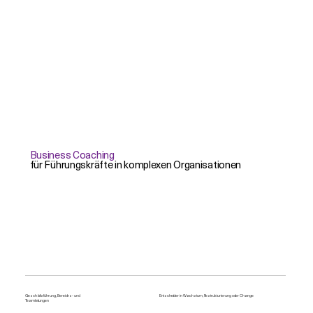
Business Coaching
für Führungskräfte in komplexen Organisationen
Geschäftsführung, Bereichs- und
Entscheider in Wachstum, Restrukturierung oder Change
Teamleitungen