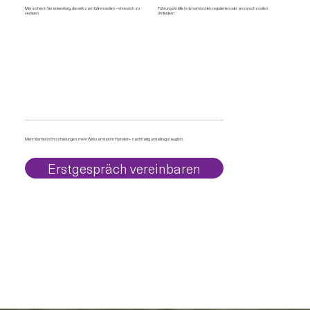
Menschen in Verantwortung, die wirksam führen wollen – ohne sich zu
Führungskräfte in dynamischen, regulierten oder anspruchsvollen
verlieren
Umfeldern
Mehr Klarheit in Entscheidungen, mehr Wirksamkeit im Handeln – nachhaltig und alltagstauglich.
Erstgespräch vereinbaren